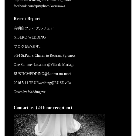
https://www.instagram.com/apits_photo/
facebook.com/apitsphoto.karuizawa
Recent Report
有明邸ブライダルフェア
NISEKO WEDDING
ブログ始めます。
9.24 St.Paul’s Church to Restrant Pyreness
One Summer Location @Villa de Mariage
RUSTICWEDDING@Luomu-no-mori
2016.5.11 TRUEwedding@RUZE villa
Guam by Weddingeve
Contact us（24 hour reception）