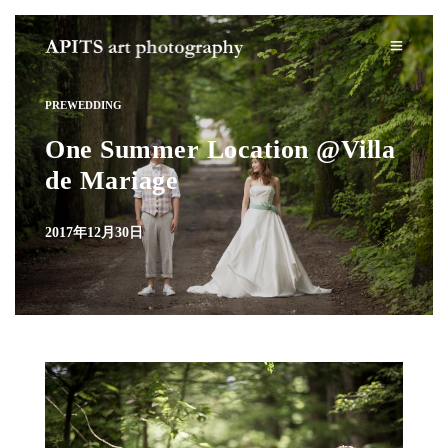
PREWEDDING
One Summer Location @Villa
de Mariage
2017年12月30日