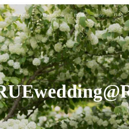
PLAN
UT
WEDDING
PREWEDDING
INSTA
BLOG
TRUEwedding@R