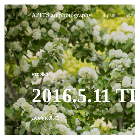
HOME
ABO
WEDDING
2016.5.11 
2016年10月5日