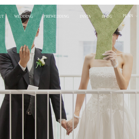
PLAN
UT
WEDDING
PREWEDDING
INSTA
BLOG